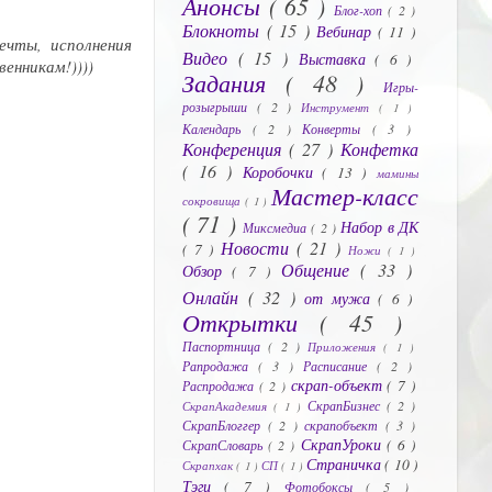
Анонсы
( 65 )
Блог-хоп
( 2 )
Блокноты
( 15 )
Вебинар
( 11 )
чты, исполнения
Видео
( 15 )
Выставка
( 6 )
енникам!))))
Задания
( 48 )
Игры-
розыгрыши
( 2 )
Инструмент
( 1 )
Календарь
( 2 )
Конверты
( 3 )
Конференция
( 27 )
Конфетка
( 16 )
Коробочки
( 13 )
мамины
Мастер-класс
сокровища
( 1 )
( 71 )
Набор в ДК
Миксмедиа
( 2 )
Новости
( 21 )
( 7 )
Ножи
( 1 )
Общение
( 33 )
Обзор
( 7 )
Онлайн
( 32 )
от мужа
( 6 )
Открытки
( 45 )
Паспортница
( 2 )
Приложения
( 1 )
Рапродажа
( 3 )
Расписание
( 2 )
скрап-объект
( 7 )
Распродажа
( 2 )
СкрапБизнес
( 2 )
СкрапАкадемия
( 1 )
СкрапБлоггер
( 2 )
скрапобъект
( 3 )
СкрапУроки
( 6 )
СкрапСловарь
( 2 )
Страничка
( 10 )
Скрапхак
( 1 )
СП
( 1 )
Тэги
( 7 )
Фотобоксы
( 5 )