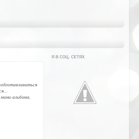
Я В СОЦ. СЕТЯХ
 подготавливаться
я...
о мини-альбома,