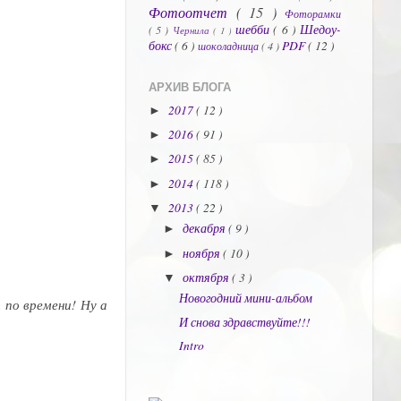
Фотоотчет
( 15 )
Фоторамки
шебби
( 6 )
Шедоу-
( 5 )
Чернила
( 1 )
бокс
( 6 )
PDF
( 12 )
шоколадница
( 4 )
АРХИВ БЛОГА
2017
( 12 )
►
2016
( 91 )
►
2015
( 85 )
►
2014
( 118 )
►
2013
( 22 )
▼
декабря
( 9 )
►
ноября
( 10 )
►
октября
( 3 )
▼
Новогодний мини-альбом
 по времени! Ну а
И снова здравствуйте!!!
Intro