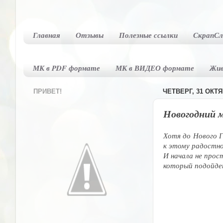
Главная
Отзывы
Полезные ссылки
СкрапСл
МК в PDF формате
МК в ВИДЕО формате
Жи
ПРИВЕТ!
ЧЕТВЕРГ, 31 ОКТЯБ
Новогодний 
Хотя до Нового Г
к этому радостно
И начала не прост
который подойдет