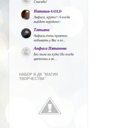
Спасибо!
Наташа-GOLD
Анфиса, круто!! А когда
выйдет передача?
Татьяна
Анфиса,очень приятно
побывать у Вас в го…
Анфиса Пятанова
Без пыли ни куда) Но когда
цветочки и ве…
НАБОР В ДК "МАГИЯ
ТВОРЧЕСТВА"