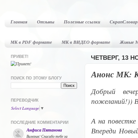
Главная
Отзывы
Полезные ссылки
СкрапСловар
МК в PDF формате
МК в ВИДЕО формате
Живые 
ПРИВЕТ!
ЧЕТВЕРГ, 13 НО
Анонс МК: К
ПОИСК ПО ЭТОМУ БЛОГУ
Добрый вече
пожеланий!))
ПЕРЕВОДЧИК
Select Language
▼
А на повестке 
ПОСЛЕДНИЕ КОММЕНТАРИИ
Впереди Новый
Анфиса Пятанова
Валерия! Спасибо тебе за