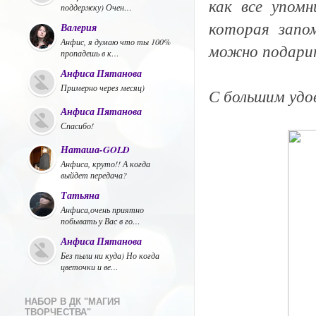
как все упомн
поддержку) Очен…
которая запо
Валерия
Анфис, я думаю что ты 100%
можно подари
пропадешь в к…
Анфиса Пятанова
Примерно через месяц)
С большим удо
Анфиса Пятанова
Спасибо!
Наташа-GOLD
Анфиса, круто!! А когда
выйдет передача?
Татьяна
Анфиса,очень приятно
побывать у Вас в го…
Анфиса Пятанова
Без пыли ни куда) Но когда
цветочки и ве…
НАБОР В ДК "МАГИЯ
ТВОРЧЕСТВА"