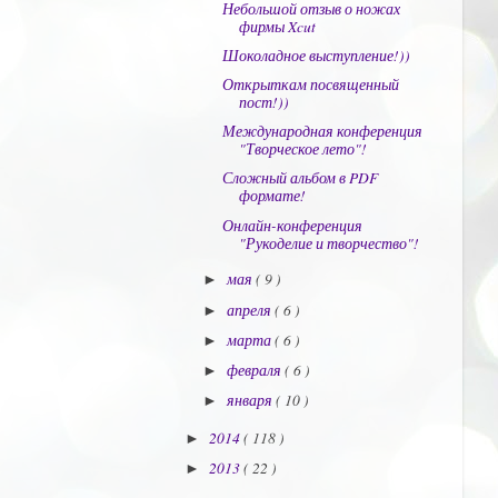
Небольшой отзыв о ножах
фирмы Xcut
Шоколадное выступление!))
Открыткам посвященный
пост!))
Международная конференция
"Творческое лето"!
Сложный альбом в PDF
формате!
Онлайн-конференция
"Рукоделие и творчество"!
мая
( 9 )
►
апреля
( 6 )
►
марта
( 6 )
►
февраля
( 6 )
►
января
( 10 )
►
2014
( 118 )
►
2013
( 22 )
►