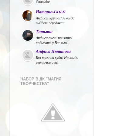
Спасибо!
Наташа-GOLD
Анфиса, круто!! А когда
выйдет передача?
Татьяна
Анфиса,очень приятно
побывать у Вас в го…
Анфиса Пятанова
Без пыли ни куда) Но когда
цветочки и ве…
НАБОР В ДК "МАГИЯ
ТВОРЧЕСТВА"