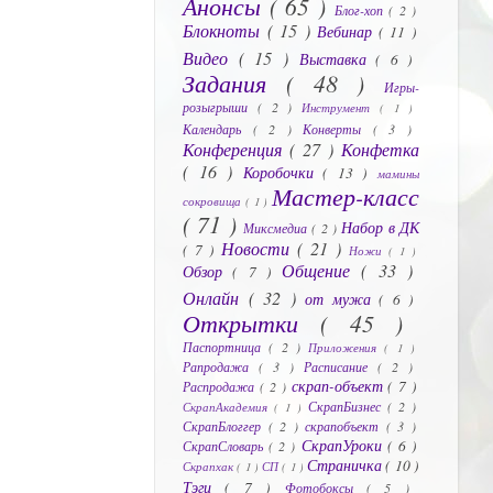
Анонсы
( 65 )
Блог-хоп
( 2 )
Блокноты
( 15 )
Вебинар
( 11 )
Видео
( 15 )
Выставка
( 6 )
Задания
( 48 )
Игры-
розыгрыши
( 2 )
Инструмент
( 1 )
Календарь
( 2 )
Конверты
( 3 )
Конференция
( 27 )
Конфетка
( 16 )
Коробочки
( 13 )
мамины
Мастер-класс
сокровища
( 1 )
( 71 )
Набор в ДК
Миксмедиа
( 2 )
Новости
( 21 )
( 7 )
Ножи
( 1 )
Общение
( 33 )
Обзор
( 7 )
Онлайн
( 32 )
от мужа
( 6 )
Открытки
( 45 )
Паспортница
( 2 )
Приложения
( 1 )
Рапродажа
( 3 )
Расписание
( 2 )
скрап-объект
( 7 )
Распродажа
( 2 )
СкрапБизнес
( 2 )
СкрапАкадемия
( 1 )
СкрапБлоггер
( 2 )
скрапобъект
( 3 )
СкрапУроки
( 6 )
СкрапСловарь
( 2 )
Страничка
( 10 )
Скрапхак
( 1 )
СП
( 1 )
Тэги
( 7 )
Фотобоксы
( 5 )