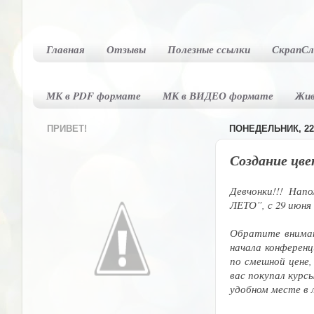
Главная
Отзывы
Полезные ссылки
СкрапСл
МК в PDF формате
МК в ВИДЕО формате
Жи
ПРИВЕТ!
ПОНЕДЕЛЬНИК, 22 
Создание цве
Девчонки!!! На
ЛЕТО”, с 29 июня 
Обратите внимани
начала конференц
по смешной цене,
вас покупал курс
удобном месте в 