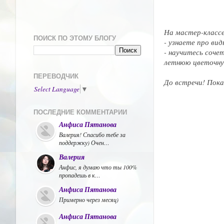
На мастер-классе
ПОИСК ПО ЭТОМУ БЛОГУ
- узнаете про ви
- научитесь соче
летнюю цветочну
ПЕРЕВОДЧИК
До встречи! Пока,
Select Language
▼
ПОСЛЕДНИЕ КОММЕНТАРИИ
Анфиса Пятанова
Валерия! Спасибо тебе за
поддержку) Очен…
Валерия
Анфис, я думаю что ты 100%
пропадешь в к…
Анфиса Пятанова
Примерно через месяц)
Анфиса Пятанова