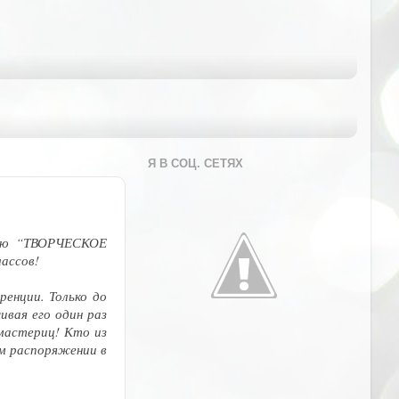
Я В СОЦ. СЕТЯХ
цию “ТВОРЧЕСКОЕ
классов!
ренции. Только до
ивая его один раз
 мастериц! Кто из
ем распоряжении в