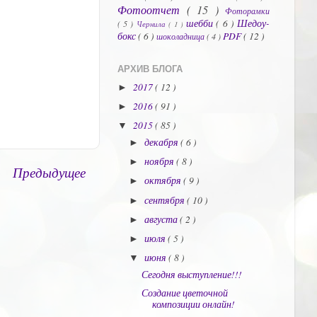
Фотоотчет
( 15 )
Фоторамки
шебби
( 6 )
Шедоу-
( 5 )
Чернила
( 1 )
бокс
( 6 )
PDF
( 12 )
шоколадница
( 4 )
АРХИВ БЛОГА
2017
( 12 )
►
2016
( 91 )
►
2015
( 85 )
▼
декабря
( 6 )
►
ноября
( 8 )
►
Предыдущее
октября
( 9 )
►
сентября
( 10 )
►
августа
( 2 )
►
июля
( 5 )
►
июня
( 8 )
▼
Сегодня выступление!!!
Создание цветочной
композиции онлайн!