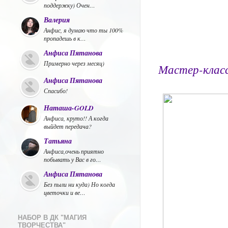
поддержку) Очен…
Валерия
Анфис, я думаю что ты 100%
пропадешь в к…
Анфиса Пятанова
Примерно через месяц)
Мастер-класс
Анфиса Пятанова
Спасибо!
Наташа-GOLD
Анфиса, круто!! А когда
выйдет передача?
Татьяна
Анфиса,очень приятно
побывать у Вас в го…
Анфиса Пятанова
Без пыли ни куда) Но когда
цветочки и ве…
НАБОР В ДК "МАГИЯ
ТВОРЧЕСТВА"