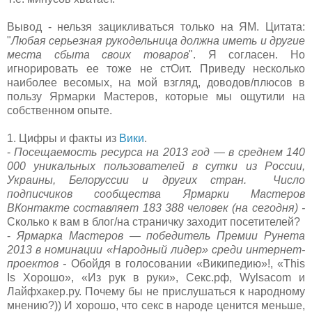
Вывод - нельзя зацикливаться только на ЯМ. Цитата:
"
Любая серьезная рукодельница должна иметь и другие
места сбыта своих товаров
". Я согласен. Но
игнорировать ее тоже не стОит. Приведу несколько
наиболее весомых, на мой взгляд, доводов/плюсов в
пользу Ярмарки Мастеров, которые мы ощутили на
собственном опыте.
1. Цифры и факты из
Вики
.
-
Посещаемость ресурса на 2013 год — в среднем 140
000 уникальных пользователей в сутки из России,
Украины, Белоруссии и других стран. Число
подписчиков сообщества Ярмарки Мастеров
ВКонтакте составляет 183 388 человек (на сегодня) -
Сколько к вам в блог/на страничку заходит посетителей?
-
Ярмарка Мастеров — победитель Премии Рунета
2013 в номинации «Народный лидер» среди интернет-
проектов -
Обойдя в голосовании «Википедию»!, «This
Is Хорошо», «Из рук в руки», Секс.рф, Wylsacom и
Лайфхакер.ру. Почему бы не прислушаться к народному
мнению?)) И хорошо, что секс в народе ценится меньше,