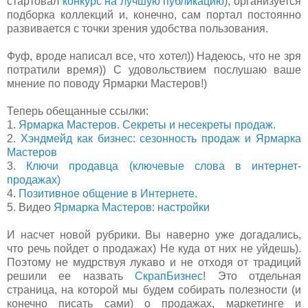
стартовал
конкурс на лучшую публикацию
), организуется
подборка коллекций и, конечно, сам портал постоянно
развивается с точки зрения удобства пользования.
Фуф, вроде написал все, что хотел)) Надеюсь, что не зря
потратили время)) С удовольствием послушаю ваше
мнение по поводу Ярмарки Мастеров!)
Теперь обещанные ссылки:
1.
Ярмарка Мастеров. Секреты и несекреты продаж.
2.
Хэндмейд как бизнес: сезонность продаж и Ярмарка
Мастеров
3.
Ключи продавца (ключевые слова в интернет-
продажах)
4.
Позитивное общение в Интернете.
5. Видео
Ярмарка Мастеров: настройки
И насчет новой рубрики. Вы наверно уже догадались,
что речь пойдет о продажах) Не куда от них не уйдешь).
Поэтому не мудрствуя лукаво и не отходя от традиций
решили ее назвать
СкрапБизнес
! Это отдельная
страница, на которой мы будем собирать полезности (и
конечно писать сами) о продажах, маркетинге и