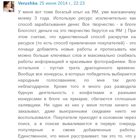
Verushka
25 июня 2014 г., 22:23
У меня вот тоже богатый опыт на ЯМ, уже магазинчику
моему 3 года. Использую ресурс исключительно как
способ зарабатывания денег. Все творчество - в блоге
Блогспот, деньги на это творчество берутся на ЯМ :) При
этом считаю, что единственный способ раскрутки на
ресурсе (то есть способ привлечения покупателей) - это
почаще добавлять новые работы и прописывать как
можно больше ключевых слов и максимально снабжать
работы информацией и красивыми фотографиями. Все
остальное - пустая трата драгоценного времени.
Вообще все конкурсы, в которых победитель выбирается
народным голосованием, по мне так дело
неблагодарное. Кроме того я много раз разводила
бурную деятельность с конфетками и разными
конкурсами в блоге на ярмарке, сбегаются сплошные
халявщики. Ни один из них у меня потом ничего не
заказывал, даже выигранными скидками никто не
воспользовался. Покупатели приходят в основном через
поиск, а в поиске вываливаются в первую очередь
популярные и свеже добавленные работы.
Единственное, что меня расстраивает, так это то, что у